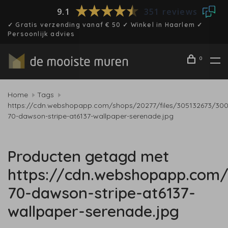
9.1
351 reviews
✓ Gratis verzending vanaf € 50 ✓ Winkel in Haarlem ✓
Persoonlijk advies
0
Home
Tags
https://cdn.webshopapp.com/shops/20277/files/305132673/30
70-dawson-stripe-at6137-wallpaper-serenade.jpg
Producten getagd met
https://cdn.webshopapp.com/
70-dawson-stripe-at6137-
wallpaper-serenade.jpg