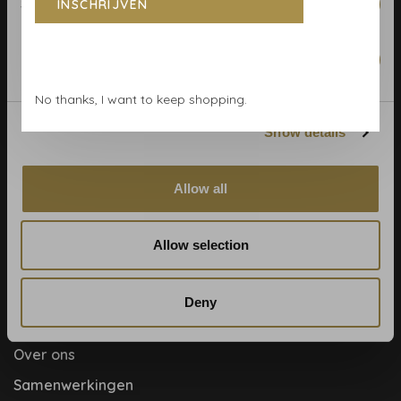
Statistics
INSCHRIJVEN
Algemene voorwaarden
Behangrollen berekenen
Marketing
Behangwinkel Haarlem
No thanks, I want to keep shopping.
Betaalmethoden
Show details
Blog
Contact & adres
Allow all
Cookie- en privacyverklaring
Disclaimer
Allow selection
Help, mijn man is klusser
Hoe behangen?
Deny
Meet the team!
Over ons
Samenwerkingen