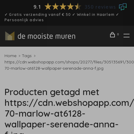
9.1
350 reviews
✓ Gratis verzending vanaf € 50 ✓ Winkel in Haarlem ✓
Persoonlijk advies
0
Home
Tags
https://cdn.webshopapp.com/shops/20277/files/305135691/30
70-marlow-at6128-wallpaper-serenade-anna-f.jpg
Producten getagd met
https://cdn.webshopapp.com/
70-marlow-at6128-
wallpaper-serenade-anna-