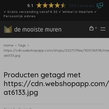
9.1
350 reviews
✓ Gratis verzending vanaf € 50 ✓ Winkel in Haarlem ✓
Persoonlijk advies
0
Home
Tags
https://cdn.webshopapp.com/shops/20277/files/305136378/ma
at6133.jpg
Producten getagd met
https://cdn.webshopapp.com/
at6133.jpg