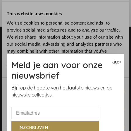
This website uses cookies
We use cookies to personalise content and ads, to
provide social media features and to analyse our traffic.
We also share information about your use of our site with
our social media, advertising and analytics partners who
may combine it with other information that you’ve
provided to them or that they’ve collected from your use
Meld je aan voor onze
âœ•
of their services.
Telefoon:
+31 (0)23 531 90 08
nieuwsbrief
E-mail:
info@demooistemuren.nl
Adres:
Zijlstraat 83, Haarlem
Consent
Blijf op de hoogte van het laatste nieuws en de
Necessary
Selection
nieuwste collecties.
Preferences
Algemene voorwaarden
Behangrollen berekenen
Statistics
INSCHRIJVEN