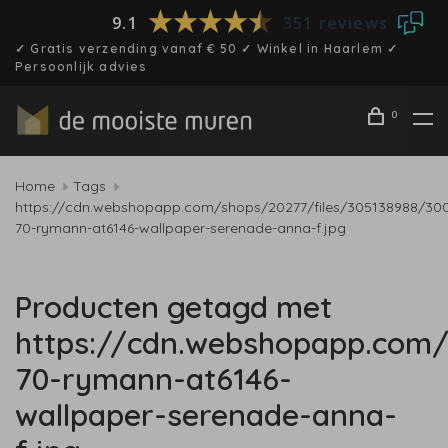
9.1
351 reviews
✓ Gratis verzending vanaf € 50 ✓ Winkel in Haarlem ✓
Persoonlijk advies
0
Home
Tags
https://cdn.webshopapp.com/shops/20277/files/305138988/30
70-rymann-at6146-wallpaper-serenade-anna-f.jpg
Producten getagd met
https://cdn.webshopapp.com/
70-rymann-at6146-
wallpaper-serenade-anna-