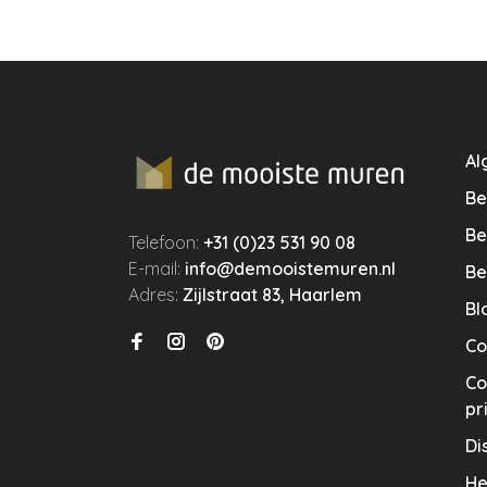
Al
Be
Be
Telefoon:
+31 (0)23 531 90 08
E-mail:
info@demooistemuren.nl
Be
Adres:
Zijlstraat 83, Haarlem
Bl
Co
Co
pr
Di
He