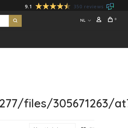
9.1
350 reviews
0
NL
77/files/305671263/at