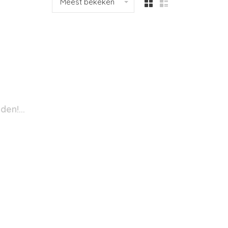
Meest bekeken
en!...