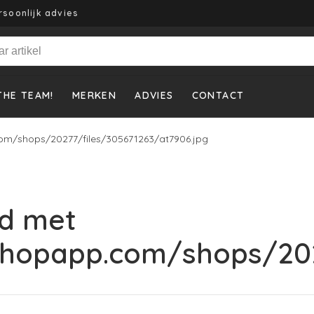
rsoonlijk advies
THE TEAM!
MERKEN
ADVIES
CONTACT
om/shops/20277/files/305671263/at7906.jpg
d met
shopapp.com/shops/202