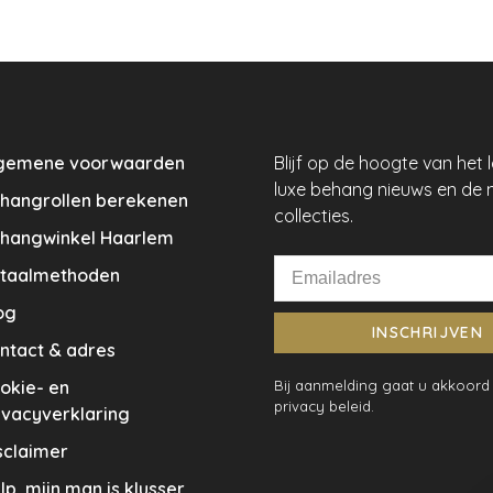
gemene voorwaarden
Blijf op de hoogte van het 
luxe behang nieuws en de 
hangrollen berekenen
collecties.
hangwinkel Haarlem
taalmethoden
og
INSCHRIJVEN
ntact & adres
okie- en
Bij aanmelding gaat u akkoord
privacy beleid.
ivacyverklaring
sclaimer
lp, mijn man is klusser