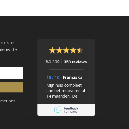
laatste
nieuwste
/
9.1
10
350 reviews
10
/
10
Franciska
Mijn huis compleet
aan het renoveren al
14 maanden, De
 met ons
Mooiste Muren helpt
mij bij elk stapje met
het uitkiezen van de
juiste kleuren,
behang en stoffen en
alles past perfect bij