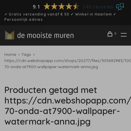
9.1
349 reviews
✓ Gratis verzending vanaf € 50 ✓ Winkel in Haarlem ✓
Persoonlijk advies
0
Home
Tags
https://cdn.webshopapp.com/shops/20277/files/305692983/10
70-onda-at7900-wallpaper-watermark-anna.jpg
Producten getagd met
https://cdn.webshopapp.com/
70-onda-at7900-wallpaper-
watermark-anna.jpg