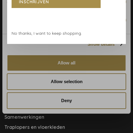
Statistics
INSCHRIJVEN
Behangrollen berekenen
Behangwinkel Haarlem
Marketing
Betaalmethoden
No thanks, I want to keep shopping.
Blog
Show details
Contact & adres
Cookie- en privacyverklaring
Allow all
Disclaimer
Help, mijn man is klusser
Allow selection
Hoe behangen?
Meet the team!
Deny
Over ons
Samenwerkingen
Traplopers en vloerkleden