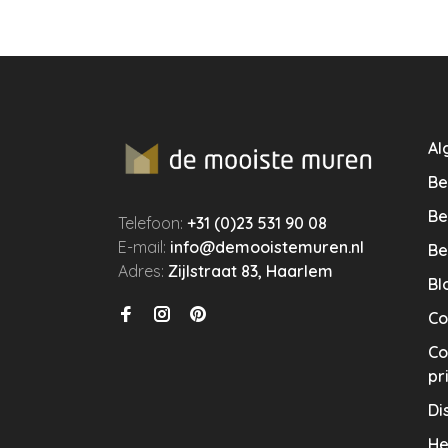
Al
Be
Be
Telefoon:
+31 (0)23 531 90 08
E-mail:
info@demooistemuren.nl
Be
Adres:
Zijlstraat 83, Haarlem
Bl
Co
Co
pr
Di
He