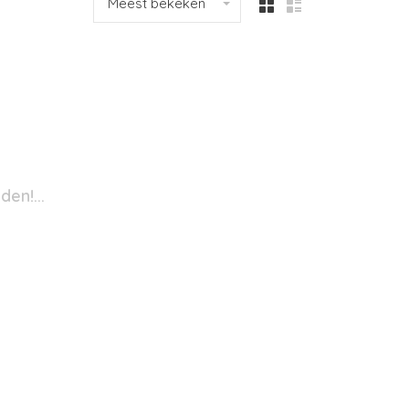
Meest bekeken
en!...