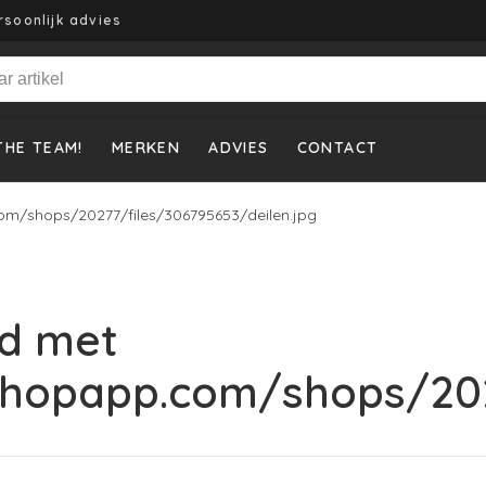
rsoonlijk advies
THE TEAM!
MERKEN
ADVIES
CONTACT
om/shops/20277/files/306795653/deilen.jpg
d met
shopapp.com/shops/202