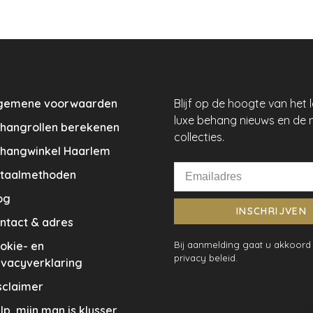
gemene voorwaarden
Blijf op de hoogte van het 
luxe behang nieuws en de 
hangrollen berekenen
collecties.
hangwinkel Haarlem
taalmethoden
og
INSCHRIJVEN
ntact & adres
okie- en
Bij aanmelding gaat u akkoord
privacy beleid.
ivacyverklaring
sclaimer
lp, mijn man is klusser