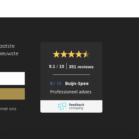
laatste
nieuwste
/
9.1
10
351 reviews
9
/
10
Buijn-Spee
Professioneel advies
 met ons