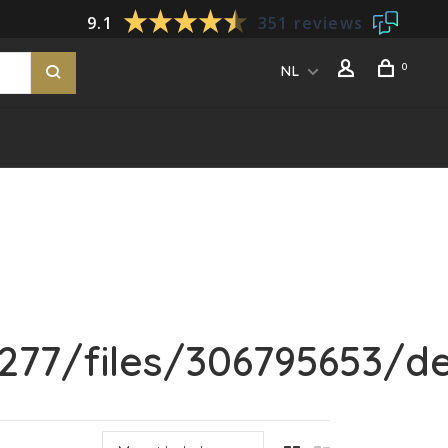
9.1
351 reviews
0
NL
77/files/306795653/dei