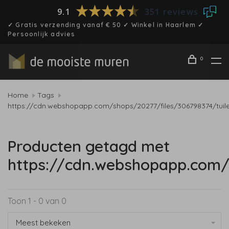
9.1
351 reviews
✓ Gratis verzending vanaf € 50 ✓ Winkel in Haarlem ✓
Persoonlijk advies
0
Home
Tags
https://cdn.webshopapp.com/shops/20277/files/306798374/tuile
Producten getagd met
https://cdn.webshopapp.com/s
Toon 1 - 0 van 0
Meest bekeken