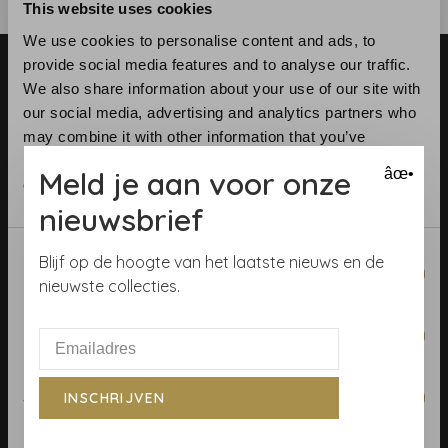
This website uses cookies
We use cookies to personalise content and ads, to
provide social media features and to analyse our traffic.
We also share information about your use of our site with
our social media, advertising and analytics partners who
may combine it with other information that you’ve
provided to them or that they’ve collected from your use
Meld je aan voor onze
âœ•
Telefoon:
+31 (0)23 531 90 08
of their services.
E-mail:
info@demooistemuren.nl
nieuwsbrief
Adres:
Zijlstraat 83, Haarlem
Consent
Blijf op de hoogte van het laatste nieuws en de
Necessary
Selection
nieuwste collecties.
Preferences
Algemene voorwaarden
Behangrollen berekenen
Statistics
INSCHRIJVEN
Behangwinkel Haarlem
Betaalmethoden