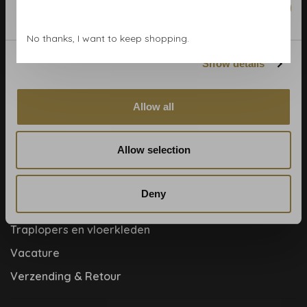
Marketing
Blog
No thanks, I want to keep shopping.
Contact & adres
Show details
Cookie- en privacyverklaring
Disclaimer
Allow all
Help, mijn man is klusser
Hoe behangen?
Allow selection
Meet the team!
Over ons
Deny
Samenwerkingen
Traplopers en vloerkleden
Vacature
Verzending & Retour