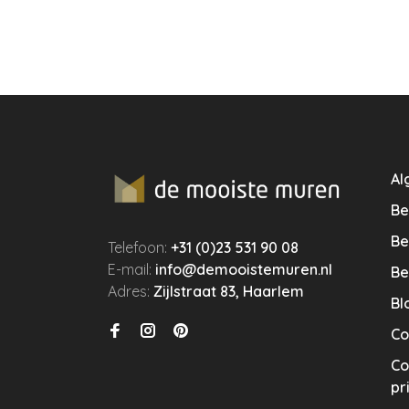
Al
Be
Be
Telefoon:
+31 (0)23 531 90 08
E-mail:
info@demooistemuren.nl
Be
Adres:
Zijlstraat 83, Haarlem
Bl
Co
Co
pr