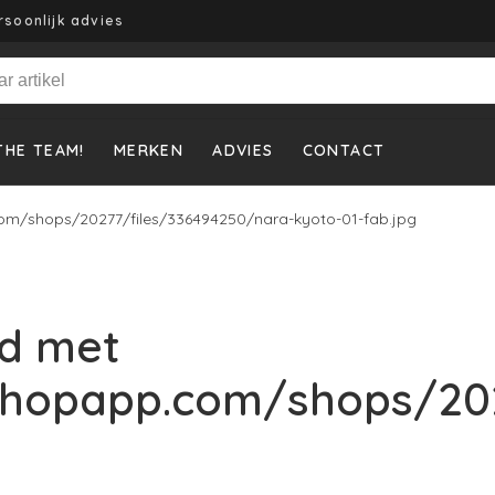
rsoonlijk advies
THE TEAM!
MERKEN
ADVIES
CONTACT
om/shops/20277/files/336494250/nara-kyoto-01-fab.jpg
d met
shopapp.com/shops/202