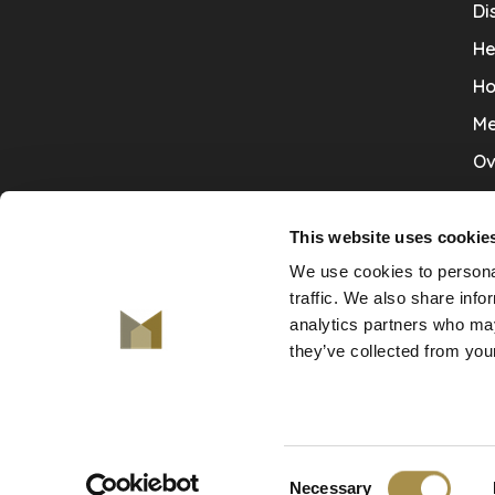
Di
He
Ho
Me
Ov
Sa
Tr
This website uses cookie
We use cookies to personal
Va
traffic. We also share info
Ve
analytics partners who may
they’ve collected from your
© Copyright 2026 De Mooiste Muren
Consent
-
De Mooiste Muren
scores a
9.7
/
10
out of
130
klant
Necessary