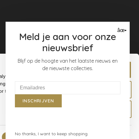
âœ•
Meld je aan voor onze
nieuwsbrief
Blijf op de hoogte van het laatste nieuws en
de nieuwste collecties.
Allow all
alyse our
ing and
Allow selection
r that
INSCHRIJVEN
Deny
No thanks, I want to keep shopping.
Show details