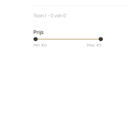
Toon 1 - 0 van 0
Prijs
Min: €
0
Max: €
5