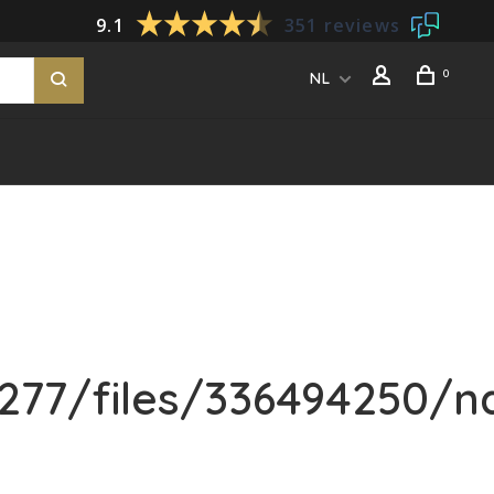
9.1
351 reviews
0
NL
77/files/336494250/n