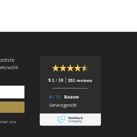
laatste
nieuwste
/
9.1
10
351 reviews
8
/
10
Baauw
Servicegericht
 met ons