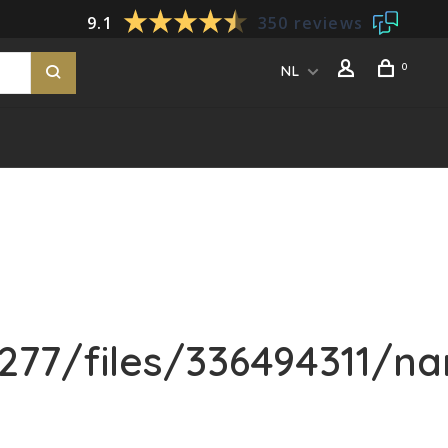
9.1
350 reviews
0
NL
77/files/336494311/na