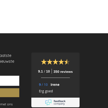
laatste
nieuwste
/
9.1
10
350 reviews
9
/
10
Irene
Erg goed
 met ons