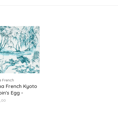
a French
na French Kyoto
in's Egg -
9827
,00