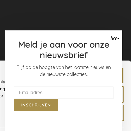
âœ•
Meld je aan voor onze
nieuwsbrief
Blijf op de hoogte van het laatste nieuws en
de nieuwste collecties.
Allow all
alyse our
ing and
Allow selection
r that
INSCHRIJVEN
Deny