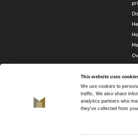
pr
Di
He
Ho
Me
Ov
Sa
Tr
This website uses cookie
We use cookies to personal
Va
traffic. We also share info
Ve
analytics partners who may
they’ve collected from your