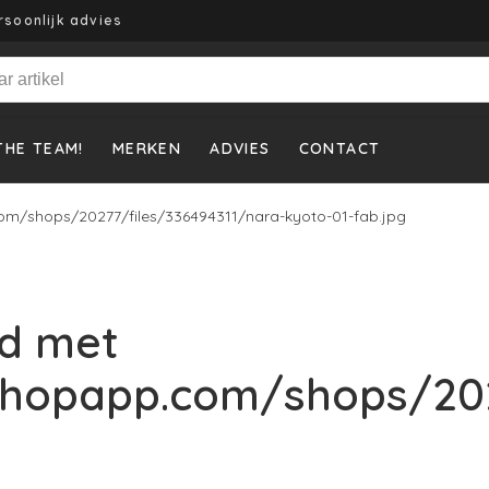
rsoonlijk advies
THE TEAM!
MERKEN
ADVIES
CONTACT
om/shops/20277/files/336494311/nara-kyoto-01-fab.jpg
d met
shopapp.com/shops/202