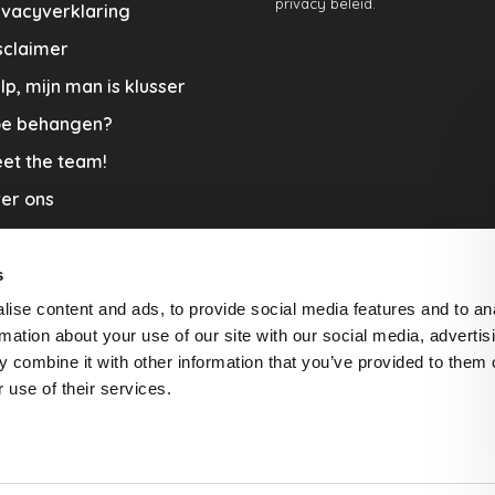
privacy beleid.
ivacyverklaring
sclaimer
lp, mijn man is klusser
e behangen?
et the team!
er ons
menwerkingen
aplopers en vloerkleden
s
ise content and ads, to provide social media features and to an
cature
rmation about your use of our site with our social media, advertis
rzending & Retour
 combine it with other information that you’ve provided to them o
 use of their services.