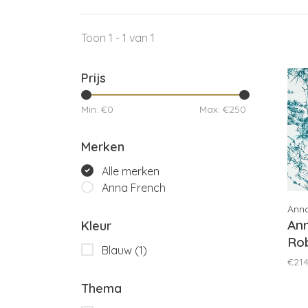
Toon 1 - 1 van 1
Prijs
Min: €
0
Max: €
250
Merken
Alle merken
Anna French
Ann
An
Kleur
Rob
Blauw
(1)
AT
€214
Thema