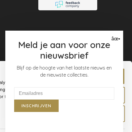
âœ•
Meld je aan voor onze
nieuwsbrief
Blijf op de hoogte van het laatste nieuws en
de nieuwste collecties.
Allow all
alyse our
ing and
Allow selection
r that
INSCHRIJVEN
Deny