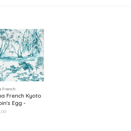
a French
na French Kyoto
in's Egg -
9827
,00