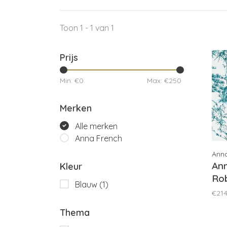
Toon 1 - 1 van 1
Prijs
Min: €
0
Max: €
250
Merken
Alle merken
Anna French
Ann
An
Kleur
Rob
Blauw
(1)
AT
€214
Thema