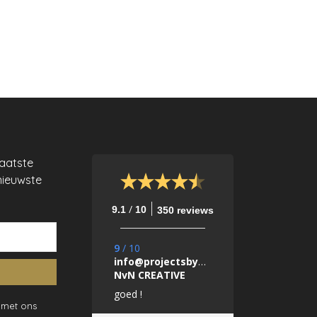
laatste
nieuwste
/
9.1
10
350 reviews
9
/
10
info@projectsbynada.nl.
NvN CREATIVE
goed !
 met ons