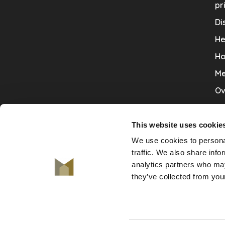
pr
Di
He
Ho
Me
Ov
Sa
Tr
This website uses cookie
We use cookies to personal
Va
traffic. We also share info
Ve
analytics partners who may
they’ve collected from your