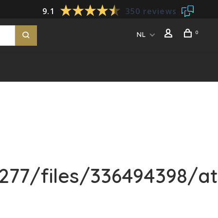
9.1
350 reviews
0
NL
77/files/336494398/at