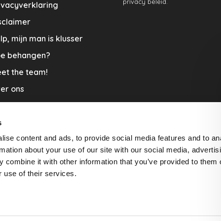
privacy beleid.
ivacyverklaring
sclaimer
lp, mijn man is klusser
e behangen?
et the team!
er ons
menwerkingen
aplopers en vloerkleden
s
ise content and ads, to provide social media features and to an
cature
rmation about your use of our site with our social media, advertis
rzending & Retour
 combine it with other information that you’ve provided to them o
 use of their services.