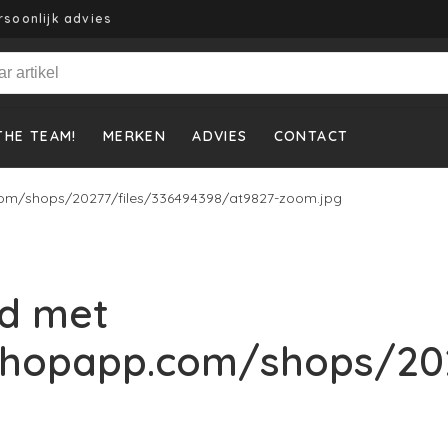
rsoonlijk advies
THE TEAM!
MERKEN
ADVIES
CONTACT
om/shops/20277/files/336494398/at9827-zoom.jpg
d met
shopapp.com/shops/202