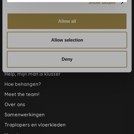
Show details
Behangrollen berekenen
Behangwinkel Haarlem
Allow all
Betaalmethoden
Blog
Allow selection
Contact & adres
Cookie- en privacyverklaring
Deny
Disclaimer
Help, mijn man is klusser
Hoe behangen?
Meet the team!
Over ons
Samenwerkingen
Traplopers en vloerkleden