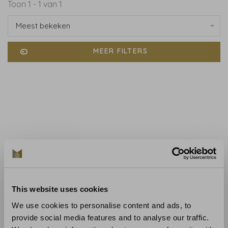
Toon 1 - 1 van 1
Meest bekeken
MEER FILTERS
Anna French
This website uses cookies
Anna French Kyoto Black -
We use cookies to personalise content and ads, to
AT9829
provide social media features and to analyse our traffic.
€214,00