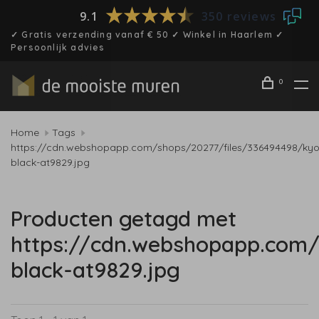
9.1
350 reviews
✓ Gratis verzending vanaf € 50 ✓ Winkel in Haarlem ✓
Persoonlijk advies
0
Home
Tags
https://cdn.webshopapp.com/shops/20277/files/336494498/kyo
black-at9829.jpg
Producten getagd met
https://cdn.webshopapp.com/
black-at9829.jpg