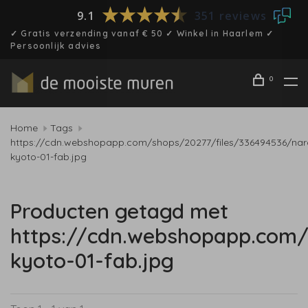
9.1
351 reviews
✓ Gratis verzending vanaf € 50 ✓ Winkel in Haarlem ✓
Persoonlijk advies
0
Home
Tags
https://cdn.webshopapp.com/shops/20277/files/336494536/nar
kyoto-01-fab.jpg
Producten getagd met
https://cdn.webshopapp.com/
kyoto-01-fab.jpg