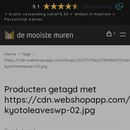
9.1
349 reviews
✓ Gratis verzending vanaf € 50 ✓ Winkel in Haarlem ✓
Persoonlijk advies
0
Home
Tags
https://cdn.webshopapp.com/shops/20277/files/336496257/nar
kyotoleaveswp-02.jpg
Producten getagd met
https://cdn.webshopapp.com/
kyotoleaveswp-02.jpg