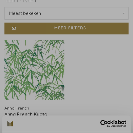
Toon 1 - 1 van 1
Meest bekeken
MEER FILTERS
Anna French
Anna French Kyoto
Leaves Emerald Green -
AT9869
€183,00