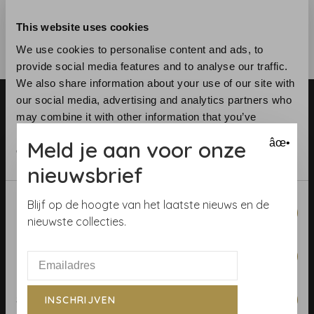
This website uses cookies
We use cookies to personalise content and ads, to
provide social media features and to analyse our traffic.
We also share information about your use of our site with
our social media, advertising and analytics partners who
may combine it with other information that you’ve
provided to them or that they’ve collected from your use
Meld je aan voor onze
âœ•
of their services.
nieuwsbrief
Telefoon:
+31 (0)23 531 90 08
E-mail:
info@demooistemuren.nl
Consent
Blijf op de hoogte van het laatste nieuws en de
Necessary
Adres:
Zijlstraat 83, Haarlem
Selection
nieuwste collecties.
Preferences
Algemene voorwaarden
Statistics
INSCHRIJVEN