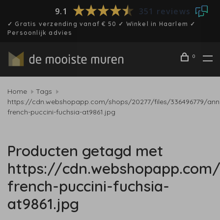
9.1
351 reviews
✓ Gratis verzending vanaf € 50 ✓ Winkel in Haarlem ✓
Persoonlijk advies
0
Home
Tags
https://cdn.webshopapp.com/shops/20277/files/336496779/ann
french-puccini-fuchsia-at9861.jpg
Producten getagd met
https://cdn.webshopapp.com
french-puccini-fuchsia-
at9861.jpg