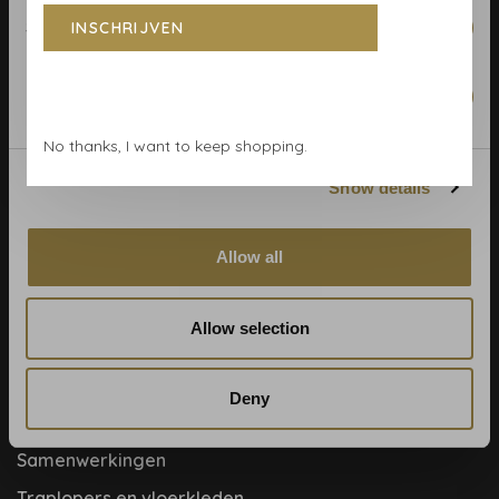
Algemene voorwaarden
Statistics
INSCHRIJVEN
Behangrollen berekenen
Behangwinkel Haarlem
Marketing
Betaalmethoden
No thanks, I want to keep shopping.
Blog
Show details
Contact & adres
Cookie- en privacyverklaring
Allow all
Disclaimer
Help, mijn man is klusser
Allow selection
Hoe behangen?
Meet the team!
Deny
Over ons
Samenwerkingen
Traplopers en vloerkleden