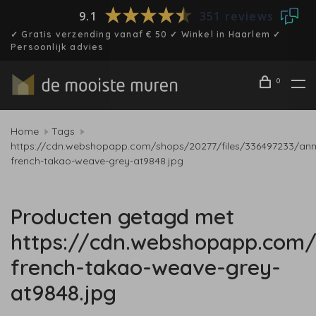
9.1
351 reviews
✓ Gratis verzending vanaf € 50 ✓ Winkel in Haarlem ✓
Persoonlijk advies
0
Home
Tags
https://cdn.webshopapp.com/shops/20277/files/336497233/an
french-takao-weave-grey-at9848.jpg
Producten getagd met
https://cdn.webshopapp.com/
french-takao-weave-grey-
at9848.jpg