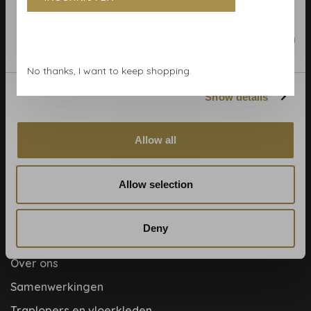
Algemene voorwaarden
Behangrollen berekenen
Marketing
Behangwinkel Haarlem
No thanks, I want to keep shopping.
Betaalmethoden
Show details
Blog
Contact & adres
Allow all
Cookie- en privacyverklaring
Disclaimer
Allow selection
Help, mijn man is klusser
Hoe behangen?
Deny
Meet the team!
Over ons
Samenwerkingen
Traplopers en vloerkleden