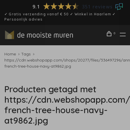
9.1
351 reviews
✓ Gratis verzending vanaf € 50 ✓ Winkel in Haarlem ✓
Persoonlijk advies
0
Home
Tags
https://cdn.webshopapp.com/shops/20277/files/336497296/ann
french-tree-house-navy-at9862.jpg
Producten getagd met
https://cdn.webshopapp.com/
french-tree-house-navy-
at9862.jpg