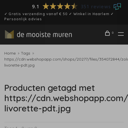
9.1
351 reviews
✓ Gratis verzending vanaf € 50 ✓ Winkel in Haarlem ✓
Persoonlijk advies
0
Home
Tags
https://cdn.webshopapp.com/shops/20277/files/354072844/zol
livorette-pdt.jpg
Producten getagd met
https://cdn.webshopapp.com/
livorette-pdt.jpg