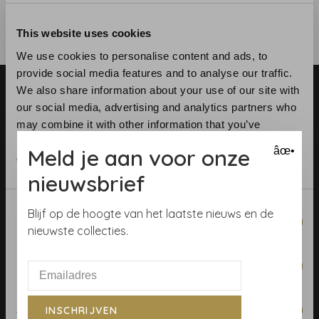
This website uses cookies
We use cookies to personalise content and ads, to
provide social media features and to analyse our traffic.
We also share information about your use of our site with
our social media, advertising and analytics partners who
may combine it with other information that you’ve
provided to them or that they’ve collected from your use
Meld je aan voor onze
âœ•
of their services.
Telefoon:
+31 (0)23 531 90 08
nieuwsbrief
E-mail:
info@demooistemuren.nl
Adres:
Zijlstraat 83, Haarlem
Consent
Blijf op de hoogte van het laatste nieuws en de
Necessary
Selection
nieuwste collecties.
Preferences
Algemene voorwaarden
Behangrollen berekenen
Statistics
INSCHRIJVEN