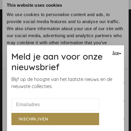
This website uses cookies
We use cookies to personalise content and ads, to
provide social media features and to analyse our traffic.
We also share information about your use of our site with
our social media, advertising and analytics partners who
may combine it with other information that you’ve
provided to them or that they’ve collected from your use
Telefoon:
+31 (0)23 531 90 08
Meld je aan voor onze
âœ•
of their services.
E-mail:
info@demooistemuren.nl
nieuwsbrief
Adres:
Zijlstraat 83, Haarlem
Consent
Blijf op de hoogte van het laatste nieuws en de
Necessary
Selection
nieuwste collecties.
Algemene voorwaarden
Preferences
Behangrollen berekenen
Behangwinkel Haarlem
Statistics
INSCHRIJVEN
Betaalmethoden