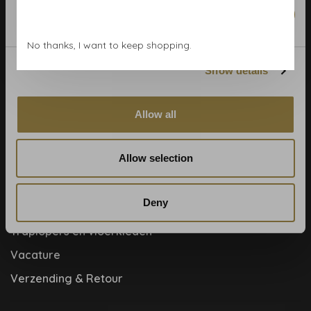
Marketing
Blog
Contact & adres
No thanks, I want to keep shopping.
Cookie- en privacyverklaring
Show details
Disclaimer
Help, mijn man is klusser
Allow all
Hoe behangen?
Allow selection
Meet the team!
Over ons
Deny
Samenwerkingen
Traplopers en vloerkleden
Vacature
Verzending & Retour