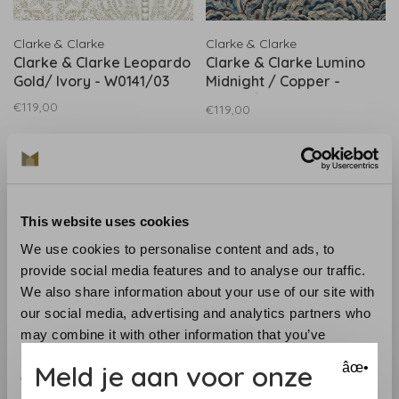
Clarke & Clarke
Clarke & Clarke
Clarke & Clarke Leopardo
Clarke & Clarke Lumino
Gold/ Ivory - W0141/03
Midnight / Copper -
W0142/04
€119,00
€119,00
This website uses cookies
We use cookies to personalise content and ads, to
provide social media features and to analyse our traffic.
We also share information about your use of our site with
our social media, advertising and analytics partners who
may combine it with other information that you’ve
Clarke & Clarke
Masureel
provided to them or that they’ve collected from your use
Meld je aan voor onze
âœ•
Clarke & Clarke Leopardo
Masureel behang Scene
of their services.
Copper / Midnight -
Copper - ZON204