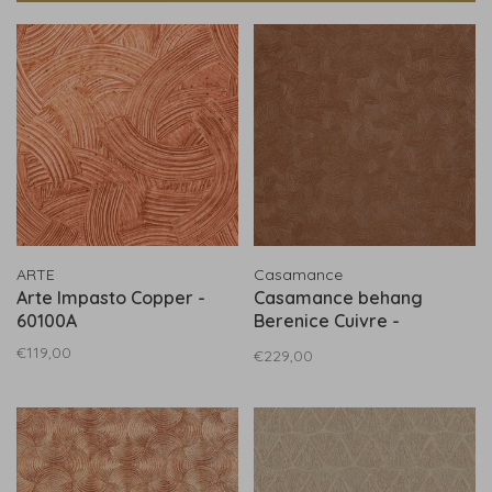
ARTE
Casamance
Arte Impasto Copper -
Casamance behang
60100A
Berenice Cuivre -
76662548
€119,00
€229,00