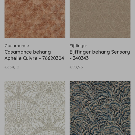
Casamance
Eijffinger
Casamance behang
Eijffinger behang Sensory
Aphelie Cuivre - 76620304
- 340343
€654,10
€99,95