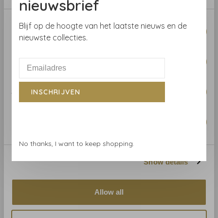
nieuwsbrief
W0141/02
€155,00
€119,00
Consent
Blijf op de hoogte van het laatste nieuws en de
Necessary
Selection
nieuwste collecties.
Preferences
Statistics
INSCHRIJVEN
Marketing
No thanks, I want to keep shopping.
Clarke & Clarke
Clarke & Clarke Lumino
Show details
Noir / Gilver - W0142/05
€119,00
Allow all