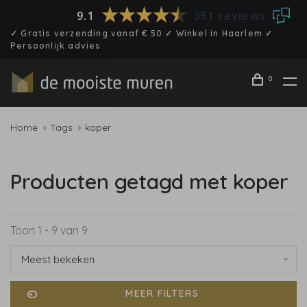
9.1
351 reviews
✓ Gratis verzending vanaf € 50 ✓ Winkel in Haarlem ✓
Persoonlijk advies
0
Home
Tags
koper
Producten getagd met koper
Toon 1 - 9 van 9
Meest bekeken
MEER FILTERS