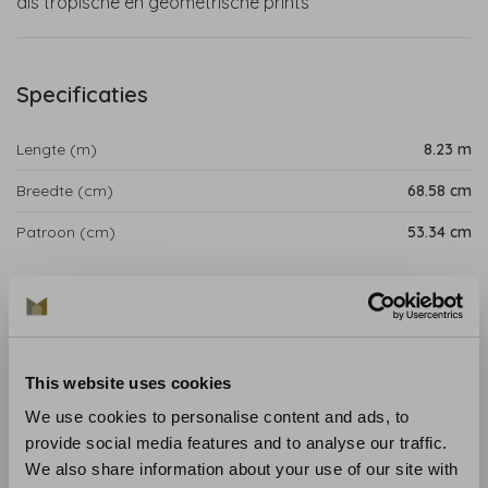
als tropische en geometrische prints
Specificaties
Lengte (m)
8.23 m
Breedte (cm)
68.58 cm
Patroon (cm)
53.34 cm
Productpagina
Geode behang van Thibaut.
This website uses cookies
Collectie:
Texture Resource 7
Rollengte:
8,23 m
We use cookies to personalise content and ads, to
Rolbreedte:
68,58 cm
provide social media features and to analyse our traffic.
Patroon:
53,34 cm
We also share information about your use of our site with