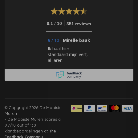
/
9.1
10
351 reviews
9
/
10
Mirelle baak
Ik haal hier
standaard mijn verf,
al jaren.
© Copyright 2026 De Mooiste
Muren
-
De Mooiste Muren
scores a
9.7
/
10
out of
130
klantbeoordelingen at
The
Feedback Company