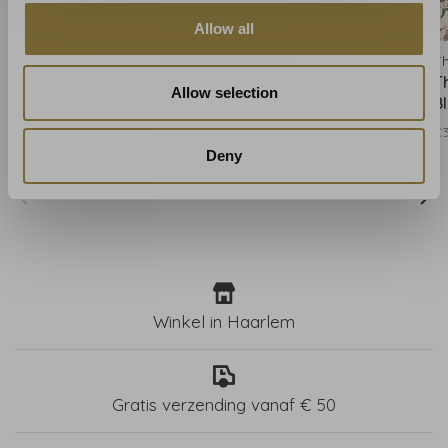
Allow all
Thibaut
Thibaut
Th
Thibaut Lewis Mineral
Thibaut Lewis Brown -
T
Allow selection
Blue - T13214
T13220
Bl
€382,00
€382,00
€
Deny
Winkel in Haarlem
Gratis verzending vanaf € 50