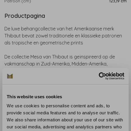
Patroon (cm)
123,19 cm
Productpagina
De luxe behangcollectie van het Amerikaanse merk
Thibaut bevat zowel traditionele en klassieke patronen
als tropische en geometrische prints
De collectie Mesa van Thibaut is geïnspireerd op de
vakmanschap in Zuid-Amerika, Midden-Amerika,
Centraal-Azië en het Midden-Oosten tijdens de 19e eeuw.
Het was een moment waarop ambachtslieden de
textieltechnieken en ontwerpen uit de oudheid zich eigen
maakten, zoals Suzani, kelim en blokdruk. Het aardse
This website uses cookies
kleurenpalet van deze behang collectie voegen warmte
en diepte aan elk interieur.
We use cookies to personalise content and ads, to
provide social media features and to analyse our traffic.
Collectie
: Mesa
We also share information about your use of our site with
Materiaal
: Papier
our social media, advertising and analytics partners who