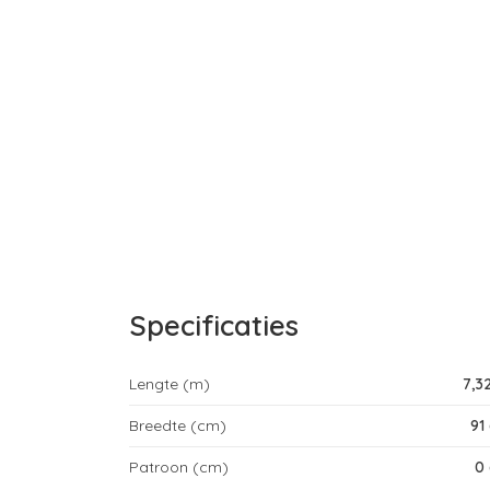
Specificaties
Lengte (m)
7,3
Breedte (cm)
91
Patroon (cm)
0