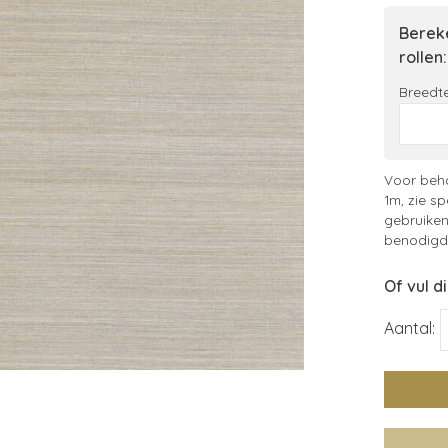
Bereke
rollen:
Breedte
Voor beha
1m, zie sp
gebruiken
benodigde
Of vul d
Aantal: