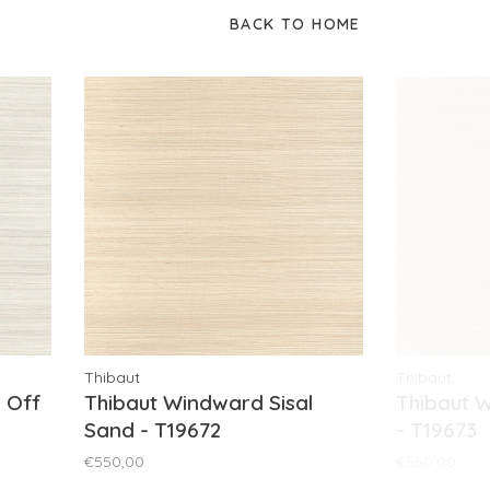
BACK TO HOME
Thibaut
Thibaut
l Off
Thibaut Windward Sisal
Thibaut W
Sand - T19672
- T19673
€550,00
€550,00