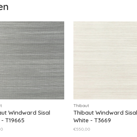
en
t
Thibaut
aut Windward Sisal
Thibaut Windward Sisa
 - T19665
White - T3669
00
€550,00