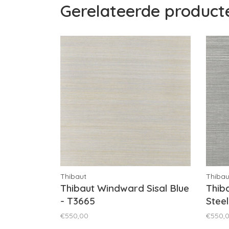
Gerelateerde product
Thibaut
Thibau
Thibaut Windward Sisal Blue
Thib
- T3665
Steel
€550,00
€550,