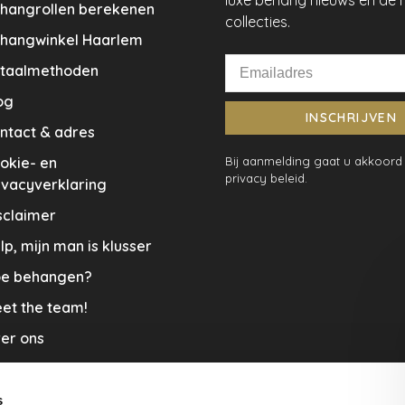
luxe behang nieuws en de 
hangrollen berekenen
collecties.
hangwinkel Haarlem
taalmethoden
og
INSCHRIJVEN
ntact & adres
okie- en
Bij aanmelding gaat u akkoord
privacy beleid.
ivacyverklaring
sclaimer
lp, mijn man is klusser
e behangen?
et the team!
er ons
menwerkingen
aplopers en vloerkleden
s