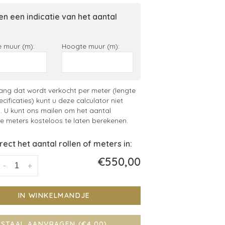
n een indicatie van het aantal
 muur (m):
Hoogte muur (m):
ng dat wordt verkocht per meter (lengte
ecificaties) kunt u deze calculator niet
. U kunt ons mailen om het aantal
 meters kosteloos te laten berekenen.
irect het aantal rollen of meters in:
€550,00
-
+
IN WINKELMANDJE
STAAL AANVRAGEN (€4,00)