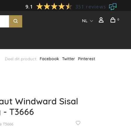
9.1
351 reviews
0
NL
Deel dit product:
Facebook
Twitter
Pinterest
aut Windward Sisal
 - T3666
e
T3666