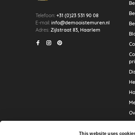
Be
Be
Telefoon:
+31 (0)23 531 90 08
E-mail:
info@demooistemuren.nl
Be
Adres:
Zijlstraat 83, Haarlem
Bl
Co
Co
pr
Di
He
Ho
Me
Ov
Sa
Tr
This website uses cookie