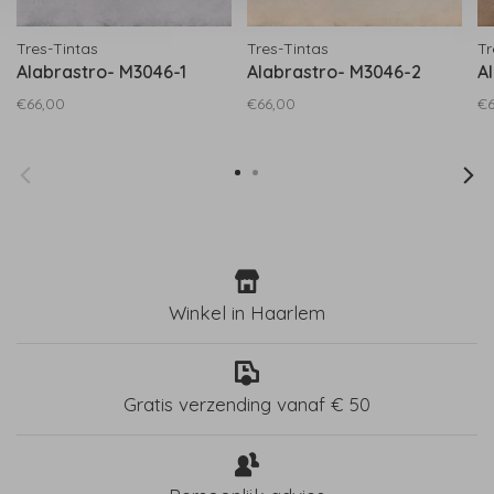
Tres-Tintas
Tres-Tintas
Tr
Alabrastro- M3046-1
Alabrastro- M3046-2
A
€66,00
€66,00
€6
Winkel in Haarlem
Gratis verzending vanaf € 50