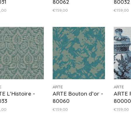
031
80062
80032
,00
€159,00
€159,00
E
ARTE
ARTE
E L'Histoire -
ARTE Bouton d’or -
ARTE P
033
80060
80000
,00
€159,00
€159,00