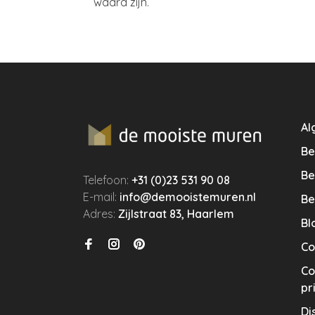
waard zijn.
Al
Be
Be
Telefoon:
+31 (0)23 531 90 08
E-mail:
info@demooistemuren.nl
Be
Adres:
Zijlstraat 83, Haarlem
Bl
Co
Co
pr
Di