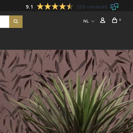
9.1
350 reviews
0
NL