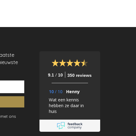
laatste
nieuwste
/
9.1
10
350 reviews
10
/
10
Henny
Wat een kennis
hebben ze daar in
huis
 met ons