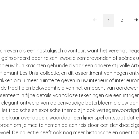
1
2
reven als een nostalgisch avontuur, want het verenigt negen
n geïnspireerd door reizen, zwoele zomeravonden of scènes ui
nieuw hun krachten gebundeld voor een andere stijlvolle Art
e Flamant Les Unis-collectie, en dit assortiment van negen o
ken om u meer ruimte te geven in uw interieur of interieur
 de traditie en bekwaamheid van het ambacht van aardewer
nteert in fijne details van talloze tekeningen die een intrige
 elegant ontwerp van de eenvoudige boterbloem die uw aandac
 Het tropische en exotische thema zijn ook vertegenwoordigd 
e elkaar overlappen, waardoor een lijnenspel ontstaat dat 
rpen om je mee te nemen op een reis door een denkbeeldige ju
oel. De collectie heeft ook nog meer historische en oriëntaa