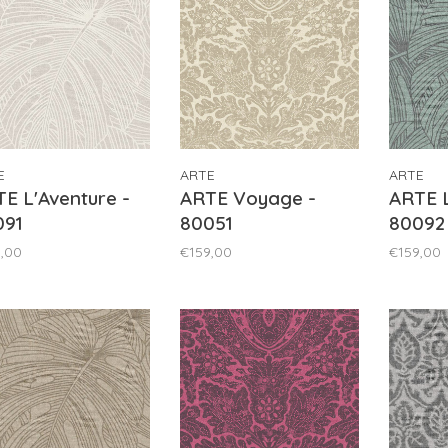
E
ARTE
ARTE
E L'Aventure -
ARTE Voyage -
ARTE L
091
80051
80092
,00
€159,00
€159,00