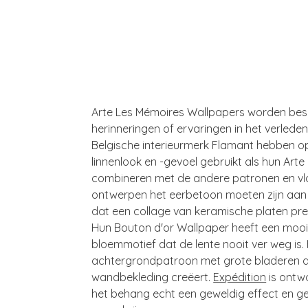
Arte Les Mémoires Wallpapers worden besch
herinneringen of ervaringen in het verlede
Belgische interieurmerk Flamant hebben op
linnenlook en -gevoel gebruikt als hun Art
combineren met de andere patronen en vlak
ontwerpen het eerbetoon moeten zijn aan
dat een collage van keramische platen prese
Hun Bouton d'or Wallpaper heeft een mooi
bloemmotief dat de lente nooit ver weg is.
achtergrondpatroon met grote bladeren di
wandbekleding creëert.
Expédition
is ontwo
het behang echt een geweldig effect en gev