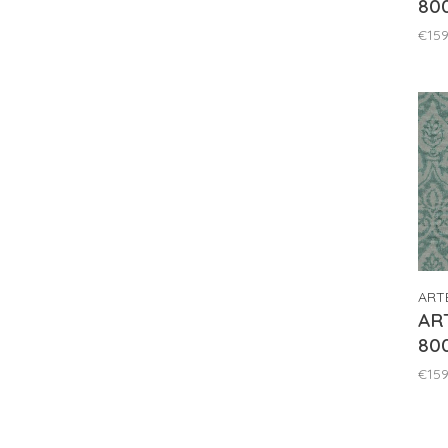
80
€159
ART
ART
80
€159