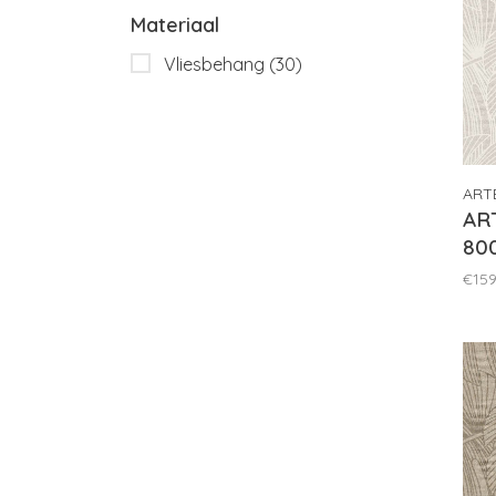
Materiaal
Vliesbehang
(30)
ART
ART
80
€159