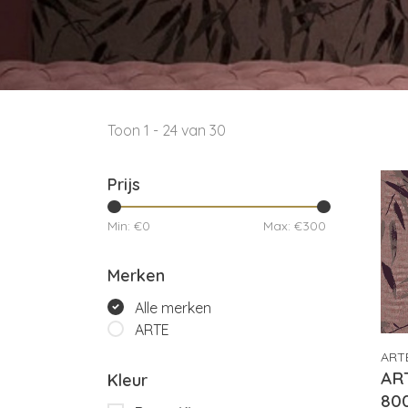
Toon 1 - 24 van 30
Prijs
Min: €
0
Max: €
300
Merken
Alle merken
ARTE
ART
AR
Kleur
80