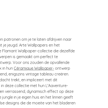
 patronen om je te laten afdrijven naar
t je jeugd. Arte Wallpapers en het
e Flamant Wallpaper-collectie die dezelfde
ntwerpen is gemaakt om perfect te
ontwerp. Voor ons zouden de opvallende
k in hun
Céramique Wallpaper-
ontwerp
rend, enigszins vintage tableau creëren.
ht trekt, en impliceert met dit
in deze collectie met hun L'Aaventure-
een verrassend, dynamisch effect op deze
ngle in je eigen huis en het linnen geeft
lse designs die de moeite van het bladeren