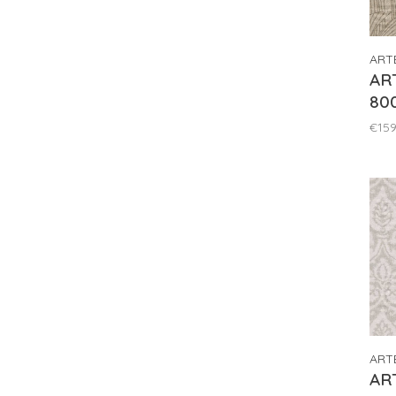
ART
ART
80
€159
ART
ART