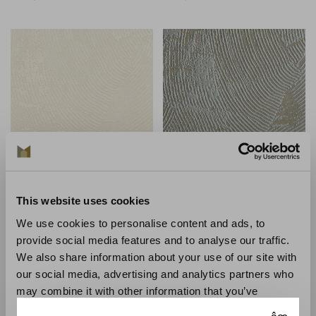
Elitis
Elitis
This website uses cookies
Elitis Cadence - RM102301
Elitis Impulsion -
RM102292
We use cookies to personalise content and ads, to
€275,00
€295,00
provide social media features and to analyse our traffic.
We also share information about your use of our site with
our social media, advertising and analytics partners who
may combine it with other information that you’ve
provided to them or that they’ve collected from your use