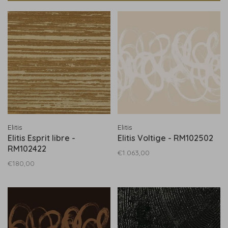
Elitis
Elitis
Elitis Esprit libre -
Elitis Voltige - RM102502
RM102422
€1.063,00
€180,00