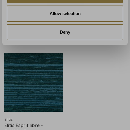
Allow selection
Elitis
Elitis
Elitis Impulsion -
Elitis Esprit libre -
RM102265
RM102492
Deny
€295,00
€180,00
Elitis
Elitis Esprit libre -