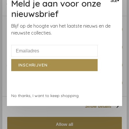
Meld je aan voor onze
âœ•
of their services.
nieuwsbrief
Consent
Blijf op de hoogte van het laatste nieuws en de
Necessary
Selection
nieuwste collecties.
Preferences
Elitis
Elitis
Elitis Impulsion -
Elitis Esprit libre -
RM102290
RM102480
Statistics
INSCHRIJVEN
€295,00
€180,00
Marketing
No thanks, I want to keep shopping.
Show details
Allow all