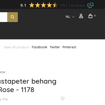
9.1
351 reviews
0
NL
Deel dit product:
Facebook
Twitter
Pinterest
eter
astapeter behang
Rose - 1178
e
1178