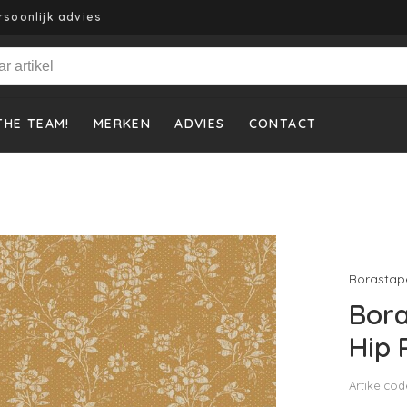
rsoonlijk advies
THE TEAM!
MERKEN
ADVIES
CONTACT
Borastap
Bor
Hip 
Artikelcod