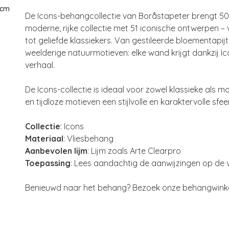
 cm
De Icons-behangcollectie van Boråstapeter brengt 50
moderne, rijke collectie met 51 iconische ontwerpen 
tot geliefde klassiekers. Van gestileerde bloementapi
weelderige natuurmotieven: elke wand krijgt dankzij Ico
verhaal.
De Icons-collectie is ideaal voor zowel klassieke als m
en tijdloze motieven een stijlvolle en karaktervolle sfee
Collectie
: Icons
Materiaal
: Vliesbehang
Aanbevolen lijm
: Lijm zoals Arte Clearpro
Toepassing
: Lees aandachtig de aanwijzingen op de ve
Benieuwd naar het behang? Bezoek onze behangwinkel 