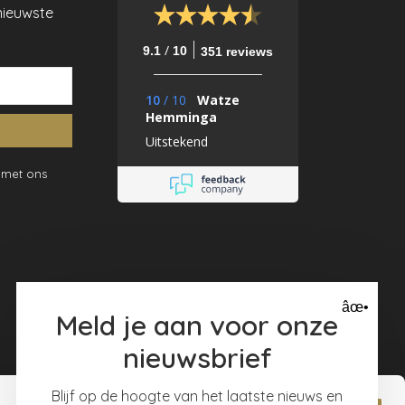
nieuwste
/
9.1
10
351 reviews
10
/
10
Watze
Hemminga
Uitstekend
 met ons
âœ•
Meld je aan voor onze
nieuwsbrief
Blijf op de hoogte van het laatste nieuws en