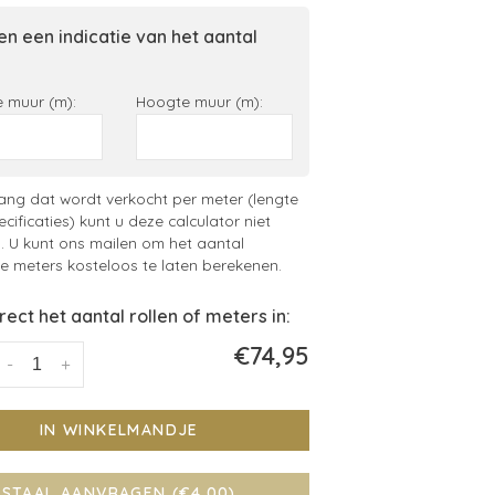
n een indicatie van het aantal
 muur (m):
Hoogte muur (m):
ng dat wordt verkocht per meter (lengte
ecificaties) kunt u deze calculator niet
. U kunt ons mailen om het aantal
 meters kosteloos te laten berekenen.
irect het aantal rollen of meters in:
€74,95
-
+
IN WINKELMANDJE
STAAL AANVRAGEN (€4,00)