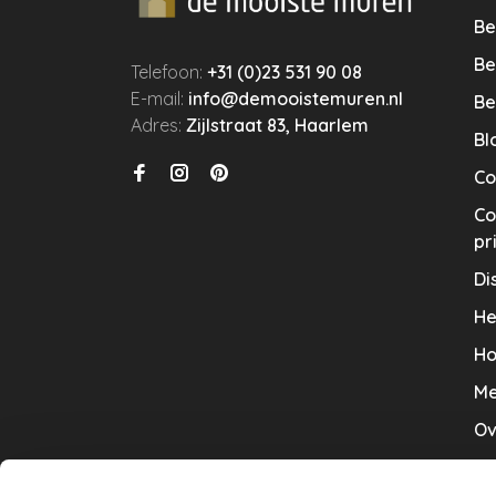
Be
Be
Telefoon:
+31 (0)23 531 90 08
E-mail:
info@demooistemuren.nl
Be
Adres:
Zijlstraat 83, Haarlem
Bl
Co
Co
pr
Di
He
Ho
Me
Ov
Sa