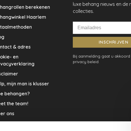
luxe behang nieuws en de 
hangrollen berekenen
collecties.
hangwinkel Haarlem
taalmethoden
og
INSCHRIJVEN
ntact & adres
okie- en
Bij aanmelding gaat u akkoord
privacy beleid.
ivacyverklaring
sclaimer
lp, mijn man is klusser
e behangen?
et the team!
er ons
menwerkingen