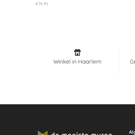
€74,95
Winkel in Haarlem
G
Al