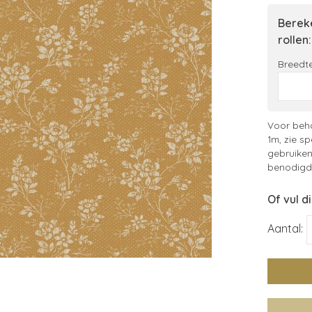
Bereke
rollen:
Breedte
Voor beha
1m, zie sp
gebruiken
benodigde
Of vul d
Aantal: