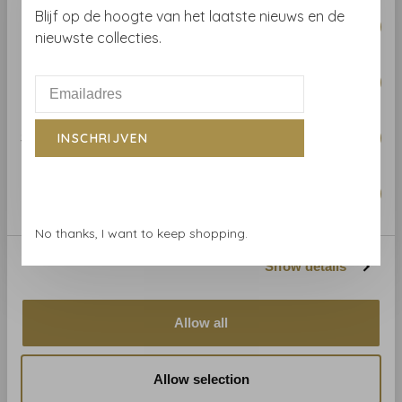
Consent
Blijf op de hoogte van het laatste nieuws en de
Necessary
Selection
nieuwste collecties.
Preferences
Statistics
INSCHRIJVEN
Zoffany
Zoffany
Zoffany Hawksmoor -
Zoffany Abstract 1928 -
Marketing
312595
312887
€297,00
€297,00
No thanks, I want to keep shopping.
Show details
Allow all
Allow selection