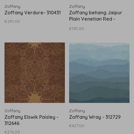
Zoffany
Zoffany
Zoffany Verdure- 310431
Zoffany behang Jaipur
Plain Venetian Red -
€291,00
313083
€181,00
Zoffany
Zoffany
Zoffany Elswik Paisley -
Zoffany Wray - 312729
312646
€627,00
€276,00