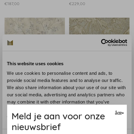
€187,00
€229,00
This website uses cookies
We use cookies to personalise content and ads, to
provide social media features and to analyse our traffic.
Zoffany
Zoffany
We also share information about your use of our site with
Zoffany Rotherby -
Zoffany Iliad - 312634
our social media, advertising and analytics partners who
312660
€220,00
may combine it with other information that you’ve
€627,00
provided to them or that they’ve collected from your use
Meld je aan voor onze
âœ•
of their services.
nieuwsbrief