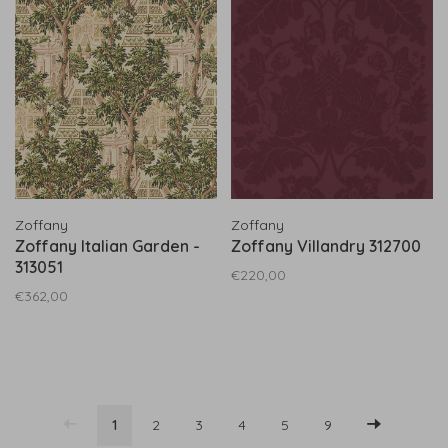
Zoffany
Zoffany
Zoffany Italian Garden -
Zoffany Villandry 312700
313051
€220,00
€362,00
1
2
3
4
5
9