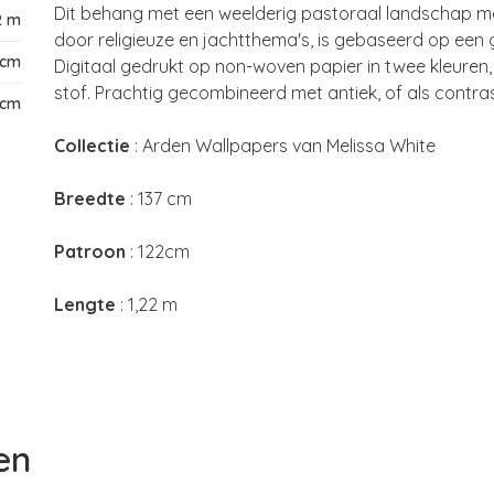
Dit behang met een weelderig pastoraal landschap me
2 m
door religieuze en jachtthema's, is gebaseerd op een g
7cm
Digitaal gedrukt op non-woven papier in twee kleuren, 
stof. Prachtig gecombineerd met antiek, of als contr
 cm
Collectie
: Arden Wallpapers van Melissa White
Breedte
: 137 cm
Patroon
: 122cm
Lengte
: 1,22 m
en