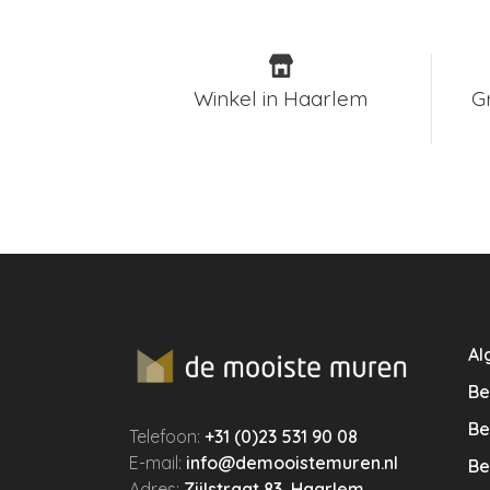
Winkel in Haarlem
G
Al
Be
Be
Telefoon:
+31 (0)23 531 90 08
E-mail:
info@demooistemuren.nl
Be
Adres:
Zijlstraat 83, Haarlem