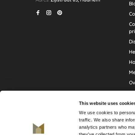
Bl
Co
Co
pr
Di
He
Ho
Me
Ov
Sa
Tr
This website uses cookie
We use cookies to personal
Va
traffic. We also share info
Ve
analytics partners who may
they’ve collected from your