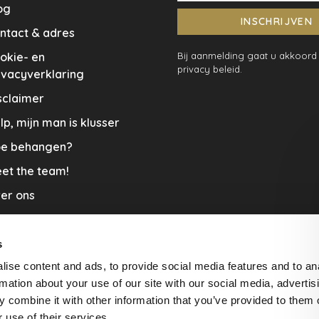
og
INSCHRIJVEN
ntact & adres
okie- en
Bij aanmelding gaat u akkoord
privacy beleid.
ivacyverklaring
sclaimer
lp, mijn man is klusser
e behangen?
et the team!
er ons
menwerkingen
aplopers en vloerkleden
s
ise content and ads, to provide social media features and to an
cature
rmation about your use of our site with our social media, advertis
rzending & Retour
 combine it with other information that you’ve provided to them o
 use of their services.