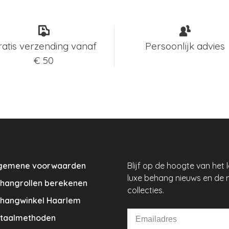
ratis verzending vanaf
Persoonlijk advies
€ 50
gemene voorwaarden
Blijf op de hoogte van het 
luxe behang nieuws en de 
hangrollen berekenen
collecties.
hangwinkel Haarlem
taalmethoden