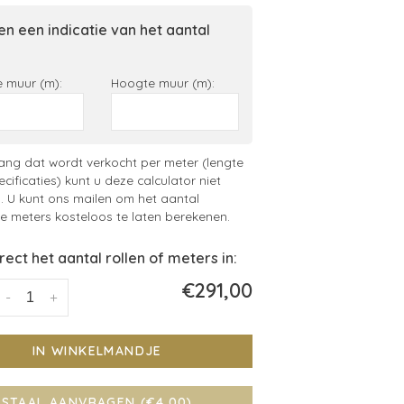
n een indicatie van het aantal
 muur (m):
Hoogte muur (m):
ng dat wordt verkocht per meter (lengte
ecificaties) kunt u deze calculator niet
. U kunt ons mailen om het aantal
 meters kosteloos te laten berekenen.
irect het aantal rollen of meters in:
€291,00
-
+
IN WINKELMANDJE
STAAL AANVRAGEN (€4,00)