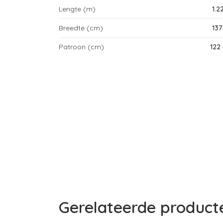
Lengte (m)
1.2
Breedte (cm)
13
Patroon (cm)
122
Gerelateerde product