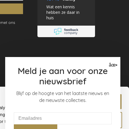
Wat een kennis
hebben ze daar in
huis
 met ons
âœ•
Meld je aan voor onze
nieuwsbrief
Blijf op de hoogte van het laatste nieuws en
de nieuwste collecties.
Allow all
alyse our
ing and
Allow selection
r that