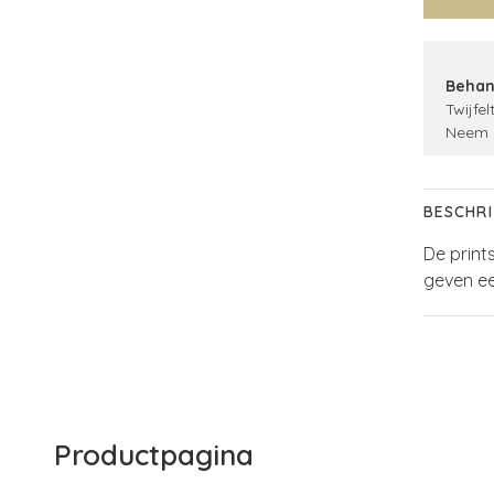
Behan
Twijfel
Neem 
BESCHRI
De print
geven ee
Productpagina