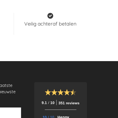
Veilig achteraf betalen
laatste
nieuwste
/
9.1
10
351 reviews
10
/
10
Henny