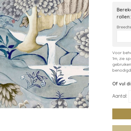
Bereke
rollen:
Breedte
Voor beha
1m, zie sp
gebruiken
benodigde
Of vul d
Aantal: