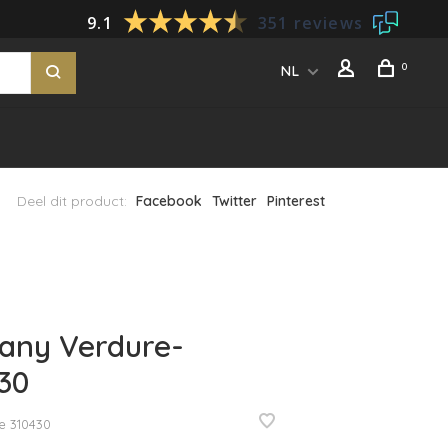
9.1
351 reviews
0
NL
Deel dit product:
Facebook
Twitter
Pinterest
any Verdure-
30
e
310430