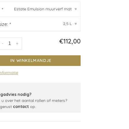
Estate Emulsion muurverf mat
:
*
▾
2,5 L
size:
*
▾
€112,00
-
+
IN WINKELMANDJE
informatie
gadvies nodig?
t u over het aantal rollen of meters?
gerust
contact
op.