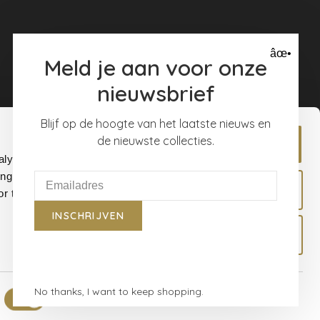
âœ•
Meld je aan voor onze
nieuwsbrief
Blijf op de hoogte van het laatste nieuws en
de nieuwste collecties.
Allow all
alyse our
ing and
Allow selection
r that
INSCHRIJVEN
Deny
No thanks, I want to keep shopping.
Show details