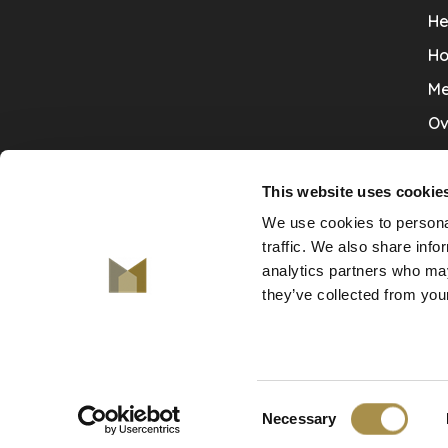
He
Ho
Me
Ov
Sa
Tr
This website uses cookie
We use cookies to personal
Va
traffic. We also share info
Ve
analytics partners who may
they’ve collected from your
© Copyright 2026 De Mooiste Muren
Consent
-
De Mooiste Muren
scores a
9.7
/
10
out of
130
klant
Necessary
Company
Selection