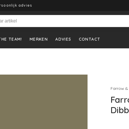
rsoonlijk advies
THE TEAM!
MERKEN
ADVIES
CONTACT
Farrow & 
Farr
Dibb