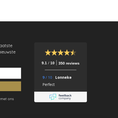
laatste
nieuwste
/
9.1
10
350 reviews
9
/
10
Lonneke
Perfect
 met ons