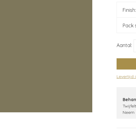
Finish
Pack 
Aantal:
Levertijd 
Behan
Twijfel
Neem 