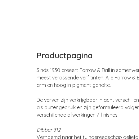
Productpagina
Sinds 1930 creëert Farrow & Ball in samenwer
meest verassende verf tinten. Alle Farrow & 
arm en hoog in pigment gehalte.
De verven zijn verkrijgbaar in acht verschil
als buitengebruik en zijn geformuleerd volge
verschillende
afwerkingen / finishes
.
Dibber 312
Vernoemd naar het tuingereedschap geliefd