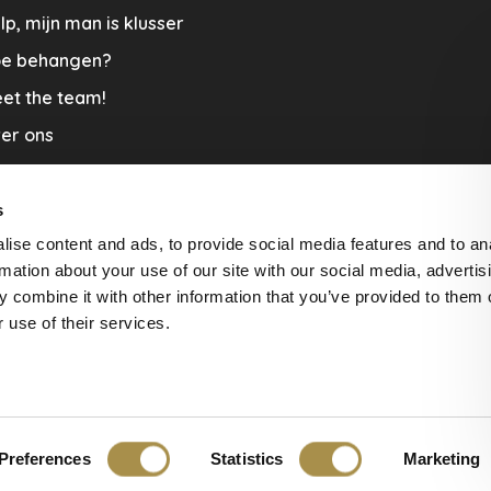
lp, mijn man is klusser
e behangen?
et the team!
er ons
menwerkingen
aplopers en vloerkleden
s
ise content and ads, to provide social media features and to an
cature
rmation about your use of our site with our social media, advertis
rzending & Retour
 combine it with other information that you’ve provided to them o
 use of their services.
beoordelingen at
The Feedback
Preferences
Statistics
Marketing