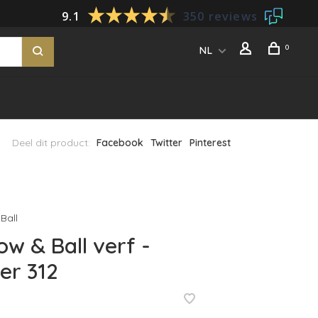
9.1
350 reviews
0
NL
Deel dit product:
Facebook
Twitter
Pinterest
Ball
ow & Ball verf -
er 312