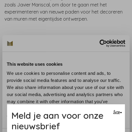
zoals Javier Mariscal, om door te gaan met het
experimenteren van nieuwe paden voor het decoreren
van muren met eigentijdse ontwerpen.
Rapport: 53 cm / 20,86 inch
This website uses cookies
Rolformaat: 53 cm x 10 m / 11,15 yds x 20,88 in
We use cookies to personalise content and ads, to
Gewicht: 150 gr / m2
provide social media features and to analyse our traffic.
We also share information about your use of our site with
our social media, advertising and analytics partners who
may combine it with other information that you’ve
Ontwerper:
provided to them or that they’ve collected from your use
Javier Mariscal
Meld je aan voor onze
âœ•
of their services.
nieuwsbrief