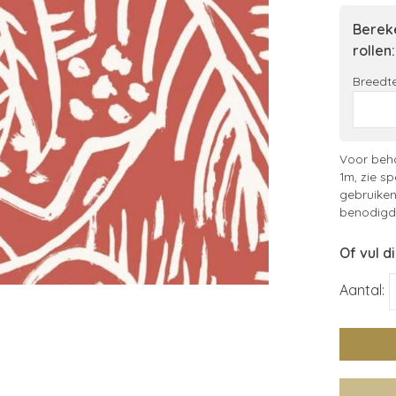
Bereke
rollen:
Breedte
Voor beha
1m, zie sp
gebruiken
benodigde
Of vul d
Aantal: