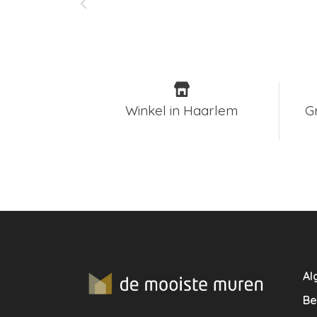
Winkel in Haarlem
G
Al
Be