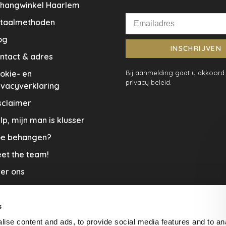
hangwinkel Haarlem
taalmethoden
og
INSCHRIJVEN
ntact & adres
okie- en
Bij aanmelding gaat u akkoord
privacy beleid.
ivacyverklaring
sclaimer
lp, mijn man is klusser
e behangen?
et the team!
er ons
menwerkingen
aplopers en vloerkleden
s
ise content and ads, to provide social media features and to an
cature