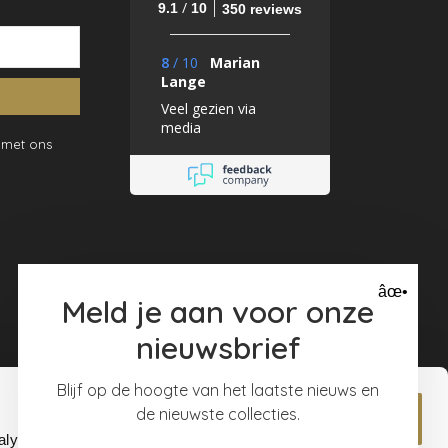
/
9.1
10
350 reviews
8
/
10
Marian
Lange
Veel gezien via
media
 met ons
âœ•
Meld je aan voor onze
nieuwsbrief
Blijf op de hoogte van het laatste nieuws en
de nieuwste collecties.
Allow all
alyse our