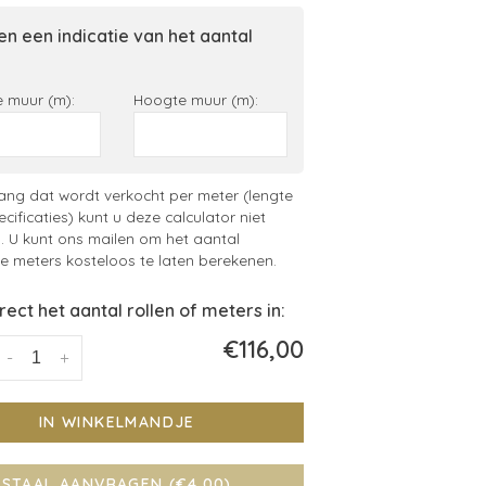
n een indicatie van het aantal
 muur (m):
Hoogte muur (m):
ng dat wordt verkocht per meter (lengte
ecificaties) kunt u deze calculator niet
. U kunt ons mailen om het aantal
 meters kosteloos te laten berekenen.
irect het aantal rollen of meters in:
€116,00
-
+
IN WINKELMANDJE
STAAL AANVRAGEN (€4,00)