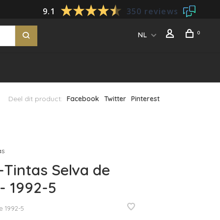
9.1
350 reviews
0
NL
Deel dit product:
Facebook
Twitter
Pinterest
as
-Tintas Selva de
- 1992-5
e
1992-5