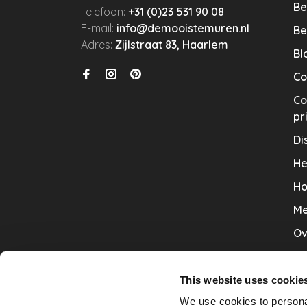
Be
Telefoon:
+31 (0)23 531 90 08
E-mail:
info@demooistemuren.nl
Be
Adres:
Zijlstraat 83, Haarlem
Bl
Co
Co
pr
Di
He
Ho
Me
Ov
Sa
Tr
This website uses cookie
We use cookies to personal
Va