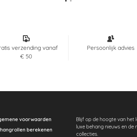
ratis verzending vanaf
Persoonlijk advies
€ 50
gemene voorwaarden
Blijf op de hoogte van het 
luxe behang nieuws en de 
hangrollen berekenen
collecties.