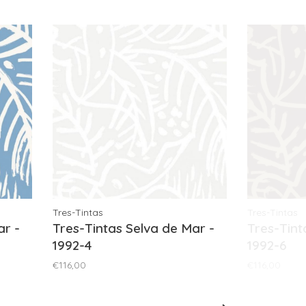
Tres-Tintas
Tres-Tintas
ar -
Tres-Tintas Selva de Mar -
Tres-Tint
1992-4
1992-6
€116,00
€116,00