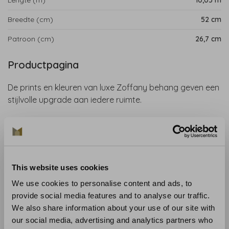
Breedte (cm)
52 cm
Patroon (cm)
26,7 cm
Productpagina
De prints en kleuren van luxe Zoffany behang geven een
stijlvolle upgrade aan iedere ruimte.
Endpapers is een bijzondere en stijlvolle behangcollectie,
geïnspireerd op oude Engelse huizen en antieke boeken.
Het ontwerp is aangepast aan moderne interieurs en
geeft ruimtes een rustige en elegante uitstraling.
This website uses cookies
We use cookies to personalise content and ads, to
Collectie
: Endpapers Wallcoverings
provide social media features and to analyse our traffic.
Materiaal
: Vliesbehang
We also share information about your use of our site with
Aanbevolen lijm
: Lijm zoals de Arte Clearpro
our social media, advertising and analytics partners who
Aanbrengen en onderhoud
: Lees zorgvuldig de