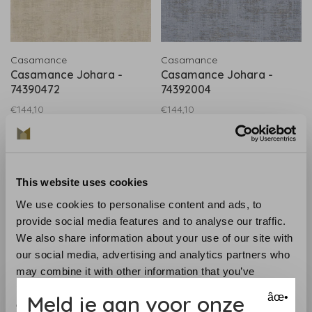
Casamance
Casamance
Casamance Johara -
Casamance Johara -
74390472
74392004
€144,10
€144,10
This website uses cookies
We use cookies to personalise content and ads, to
provide social media features and to analyse our traffic.
We also share information about your use of our site with
our social media, advertising and analytics partners who
may combine it with other information that you’ve
provided to them or that they’ve collected from your use
Meld je aan voor onze
âœ•
Casamance
Casamance
of their services.