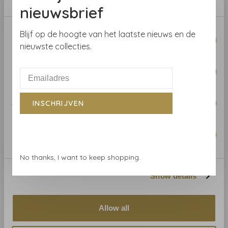
Casamance Johara -
Casamance Johara -
nieuwsbrief
74390982
74391492
€144,10
€144,10
Consent
Blijf op de hoogte van het laatste nieuws en de
Necessary
Selection
nieuwste collecties.
Preferences
Statistics
INSCHRIJVEN
Marketing
No thanks, I want to keep shopping.
Casamance
Casamance
Show details
Casamance Johara -
Casamance Johara -
74395370
74391902
€144,10
€144,10
Allow all