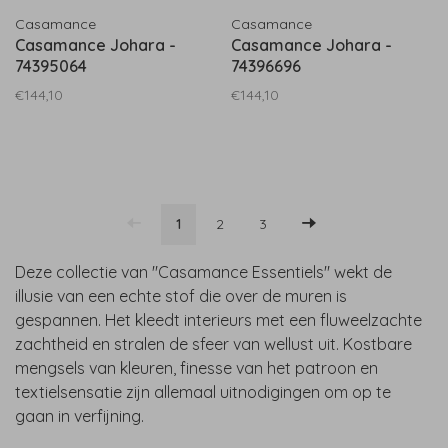
Casamance
Casamance
Casamance Johara -
Casamance Johara -
74395064
74396696
€144,10
€144,10
1
2
3
Deze collectie van "Casamance Essentiels" wekt de
illusie van een echte stof die over de muren is
gespannen. Het kleedt interieurs met een fluweelzachte
zachtheid en stralen de sfeer van wellust uit. Kostbare
mengsels van kleuren, finesse van het patroon en
textielsensatie zijn allemaal uitnodigingen om op te
gaan in verfijning.