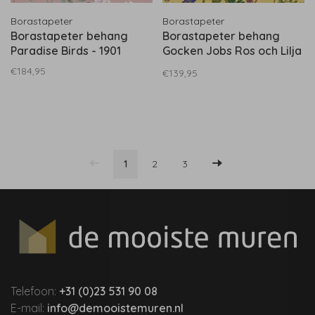
Borastapeter
Borastapeter
Borastapeter behang
Borastapeter behang
Paradise Birds - 1901
Gocken Jobs Ros och Lilja
- 1963
€184,95
€139,95
1
2
3
Telefoon:
+31 (0)23 531 90 08
E-mail:
info@demooistemuren.nl