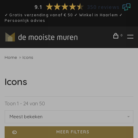
9.1
350 reviews
✓ Gratis verzending vanaf € 50 ✓ Winkel in Haarlem ✓
Persoonlijk advies
0
Home
Icons
Icons
Toon 1 - 24 van 50
Meest bekeken
MEER FILTERS