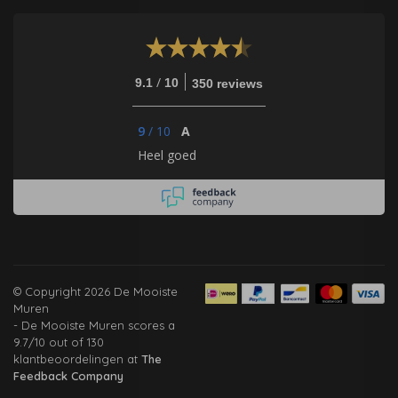
/
9.1
10
350 reviews
9
/
10
A
Heel goed
© Copyright 2026 De Mooiste
Muren
-
De Mooiste Muren
scores a
9.7
/
10
out of
130
klantbeoordelingen at
The
Feedback Company